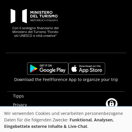
PON Metro
Con il sostegno finanziario del
Ministero del Turismo "Fondo
siti UNESCO e città creative"
Comune di Firenze
Repubblica Italiana
Unione Europea
Città Metropolitana di
https://play.google.com/store/apps/details?
https://apps.apple.com/it/app/f
Download the FeelFlorence App to organize your trip
id=it.silfi.feelflorence
Tipps
Privacy
Wir verwenden Cookies und verarbeiten personenbezogene
Erklärung zur Barrierefreiheit
Verwendung
Daten für die folgenden Zwecke:
Funktional, Analysen,
PON Metro
Eingebettete externe Inhalte & Live-Chat
.
von
©2025
Comune di Firenze