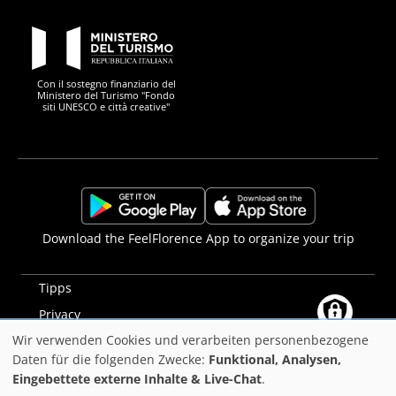
PON Metro
Con il sostegno finanziario del
Ministero del Turismo "Fondo
siti UNESCO e città creative"
Comune di Firenze
Repubblica Italiana
Unione Europea
Città Metropolitana di
https://play.google.com/store/apps/details?
https://apps.apple.com/it/app/f
Download the FeelFlorence App to organize your trip
id=it.silfi.feelflorence
Tipps
Privacy
Wir verwenden Cookies und verarbeiten personenbezogene
Erklärung zur Barrierefreiheit
Verwendung
Daten für die folgenden Zwecke:
Funktional, Analysen,
PON Metro
Eingebettete externe Inhalte & Live-Chat
.
von
©2025
Comune di Firenze