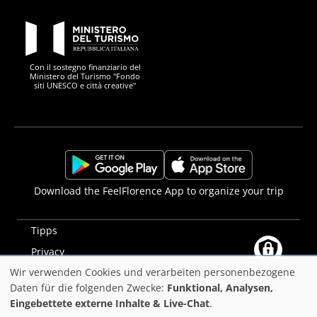
PON Metro
Con il sostegno finanziario del
Ministero del Turismo "Fondo
siti UNESCO e città creative"
Comune di Firenze
Repubblica Italiana
Unione Europea
Città Metropolitana di
https://play.google.com/store/apps/details?
https://apps.apple.com/it/app/f
Download the FeelFlorence App to organize your trip
id=it.silfi.feelflorence
Tipps
Privacy
Wir verwenden Cookies und verarbeiten personenbezogene
Erklärung zur Barrierefreiheit
Verwendung
Daten für die folgenden Zwecke:
Funktional, Analysen,
PON Metro
Eingebettete externe Inhalte & Live-Chat
.
von
©2025
Comune di Firenze