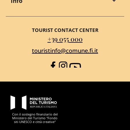
Info
TOURIST CONTACT CENTER
+39 055 000
touristinfo@comune.fi.it
Facebook
Instagram
YouTube
PON Metro
Con il sostegno finanziario del
Ministero del Turismo "Fondo
siti UNESCO e città creative"
Comune di Firenze
Repubblica Italiana
Unione Europea
Città Metropolitana di