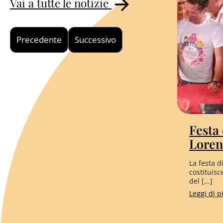
Vai a tutte le notizie
Precedente
Successivo
Festa
Loren
La festa d
costituisc
del [...]
Leggi di 