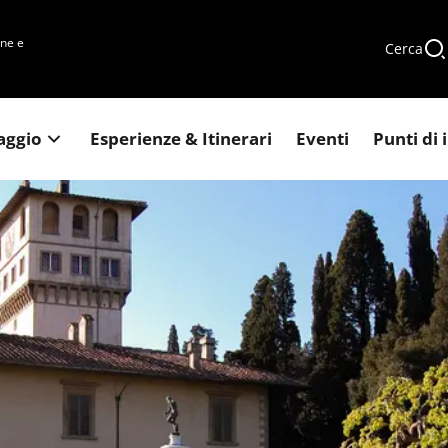
une e
Cerca
iaggio
Esperienze & Itinerari
Eventi
Punti di 