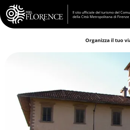
Salta al contenuto principale
Il sito ufficiale del turismo del Com
della Città Metropolitana di Firenze
Organizza il tuo v