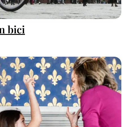
n bici