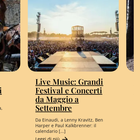
Live Music: Grandi
Q
i
Festival e Concerti
s
da Maggio a
n
In
Settembre
a,
al
Fir
Da Einaudi, a Lenny Kravitz, Ben
Le
Harper e Paul Kalkbrenner: il
calendario [...]
Leggi di più