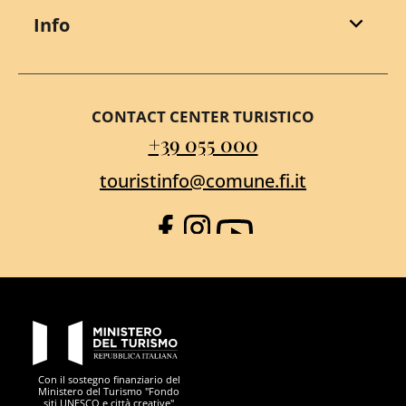
Info
CONTACT CENTER TURISTICO
+39 055 000
touristinfo@comune.fi.it
Facebook
Instagram
YouTube
PON Metro
Con il sostegno finanziario del
Ministero del Turismo "Fondo
siti UNESCO e città creative"