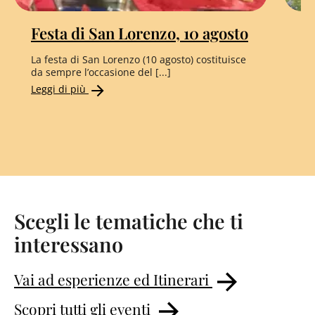
Festa di San Lorenzo, 10 agosto
E
La festa di San Lorenzo (10 agosto) costituisce
La 
da sempre l’occasione del [...]
l’e
Leggi di più
Le
Scegli le tematiche che ti
interessano
Vai ad esperienze ed Itinerari
Scopri tutti gli eventi