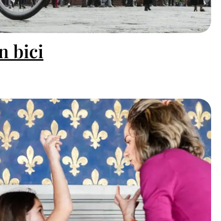
n bici