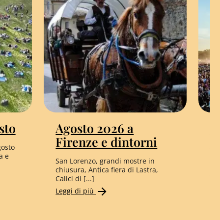
sto
Agosto 2026 a
L
Firenze e dintorni
F
gosto
d
a e
San Lorenzo, grandi mostre in
S
chiusura, Antica fiera di Lastra,
Calici di [...]
Da
Leggi di più
Ha
cal
Le