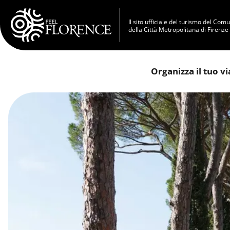
Salta al contenuto principale
Il sito ufficiale del turismo del Com
della Città Metropolitana di Firenze
Organizza il tuo v