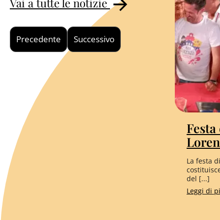
Vai a tutte le notizie
Precedente
Successivo
Festa
Loren
La festa d
costituisc
del [...]
Leggi di 