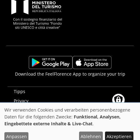
PON Metro
Con il sostegno finanziario del
Ministero del Turismo "Fondo
siti UNESCO e città creative"
Comune di Firenze
Repubblica Italiana
Unione Europea
Città Metropolitana di
https://play.google.com/store/apps/details?
https://apps.apple.com/it/app/f
Download the FeelFlorence App to organize your trip
id=it.silfi.feelflorence
Tipps
Privacy
Wir verwenden Cookies und verarbeiten personenbezogene
Erklärung zur Barrierefreiheit
Verwendung
Daten für die folgenden Zwecke:
Funktional, Analysen,
PON Metro
Eingebettete externe Inhalte & Live-Chat
.
von
©2025
Comune di Firenze
personenbezogenen
Anpassen
Ablehnen
Akzeptieren