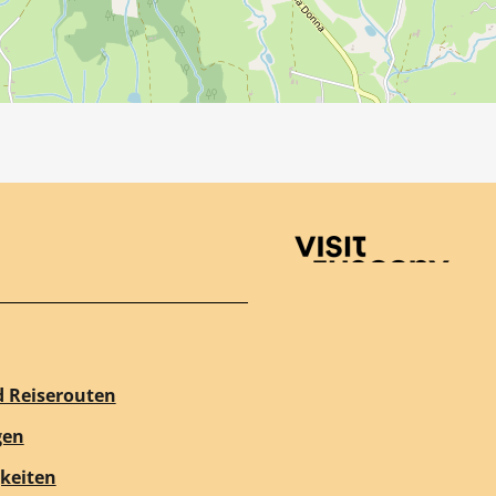
Visit Tuscany
d Reiserouten
gen
keiten