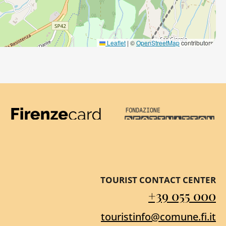
Leaflet
|
©
OpenStreetMap
contributors
Firenze Card
Destination Florenc
TOURIST CONTACT CENTER
+39 055 000
touristinfo@comune.fi.it