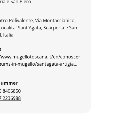
ria e San Piero
tro Polivalente, Via Montaccianico,
ocalita' Sant'Agata, Scarperia e San
, Italia
e
//www.mugellotoscana.it/en/conoscer
ums-in-mugello/santagata-artigia…
nnummer
5 8406850
7 2236988