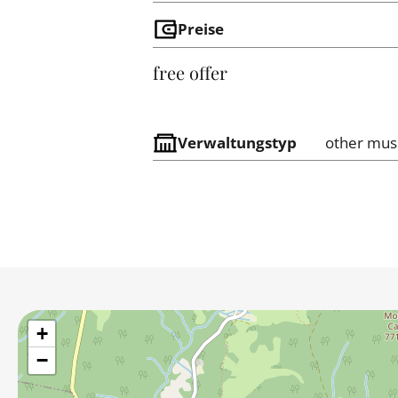
Preise
free offer
Verwaltungstyp
other mu
+
−