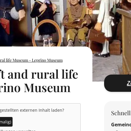
rural life Museum - Leprino Museum
t and rural life
Z
rino Museum
gestellten externen Inhalt laden?
Schnel
malig)
Gemein