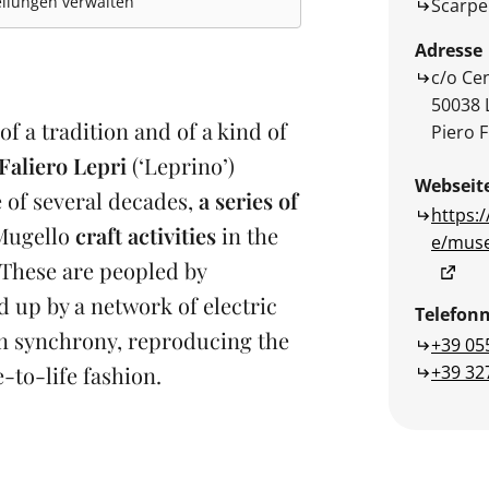
llungen verwalten
Scarpe
Adresse
c/o Cen
50038 L
of a tradition and of a kind of
Piero FI
Faliero Lepri
(‘Leprino’)
Webseit
 of several decades,
a series of
https:
 Mugello
craft activities
in the
e/muse
 These are peopled by
 up by a network of electric
Telefo
n synchrony, reproducing the
+39 05
+39 32
e-to-life fashion.