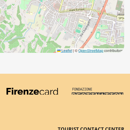
Leaflet
|
©
OpenStreetMap
contributors
Firenze Card
Destination Florenc
TOURIST CONTACT CENTER