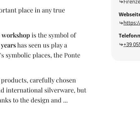
Firenz
rtant place in any true
Webseit
https:
re workshop
is the symbol of
Telefo
 years
has seen us play a
+39 05
's symbolic places, the Ponte
 products, carefully chosen
d international silverware, but
anks to the design and ...