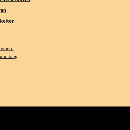
gen
keiten
nummern
sammlung