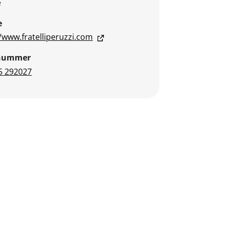
e
e
//www.fratelliperuzzi.com
nnummer
5 292027