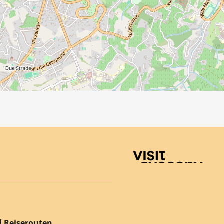
Visit Tuscany
d Reiserouten