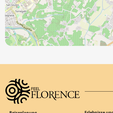
Erlebnisse un
Reiseplanung