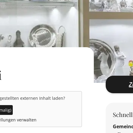
i
Z
gestellten externen Inhalt laden?
malig)
Schnel
llungen verwalten
Gemein