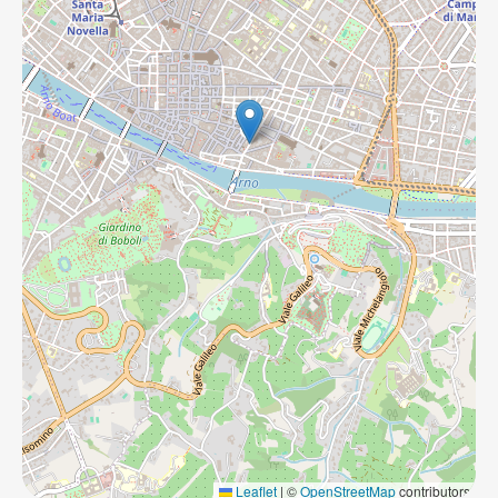
Leaflet
|
©
OpenStreetMap
contributors