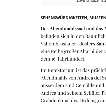
Datenschutzeinste
SEHENSWÜRDIGKEITEN
MUSEE
Der
Abendmahlssaal und das 
befinden sich in den Räumlich
Vallombrosianer-klosters
San 
eine Reihe großer Altarbilder
dem 16. Jahrhundert.
Im Refektorium ist das prächt
Abendmahls von
Andrea del S
ausserdem sind Gemälde und
Andrea und seinem Schüler
P
Grabdenkmal des Ordensgründ