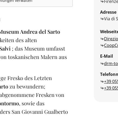
llungen verwalten
Firenz
Adresse
Via di S
N
Museum Andrea del Sarto
Webseit
Direzi
keiten des alten
CoopCul
Salvi
; das Museum umfasst
E-Mail
 von toskanischen Malern aus
drm-to
Telefo
ige Fresko des Letzten
+39 05
arto
zu bewundern;
+39 05
 abgenommene Fresken von
ontormo
, sowie das
ers San Giovanni Gualberto