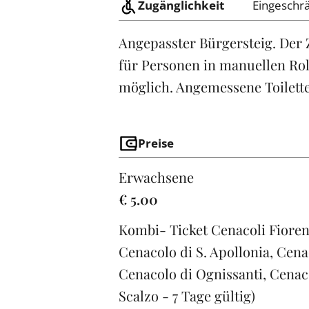
Zugänglichkeit
Eingeschrä
Angepasster Bürgersteig. Der
für Personen in manuellen Ro
möglich. Angemessene Toilett
Preise
Erwachsene
€ 5.00
Kombi- Ticket Cenacoli Fiorenti
Cenacolo di S. Apollonia, Cena
Cenacolo di Ognissanti, Cenaco
Scalzo - 7 Tage gültig)