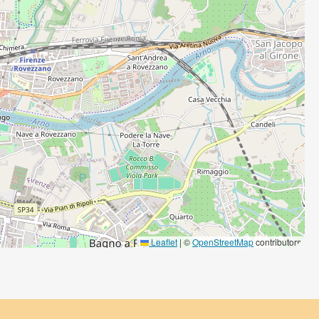
Leaflet
|
©
OpenStreetMap
contributors