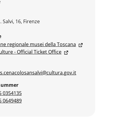
e
. Salvi, 16, Firenze
e
one regionale musei della Toscana
ture - Official Ticket Office
s.cenacolosansalvi@cultura.gov.it
nnummer
5 0354135
5 0649489