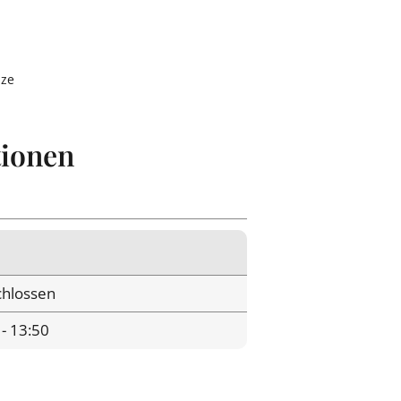
nze
tionen
hlossen
 - 13:50