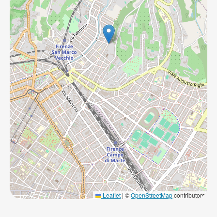
Leaflet
|
©
OpenStreetMap
contributors