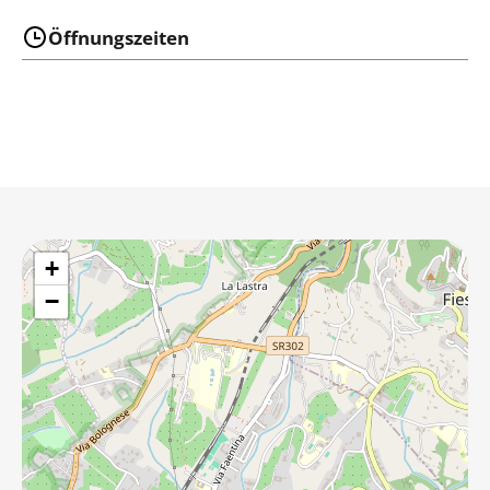
Öffnungszeiten
+
−