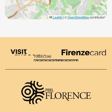
Leaflet
|
©
OpenStreetMap
contributors
Visit Tuscany
Firenze Card
Destination Florence