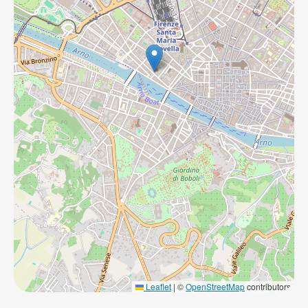
Leaflet
|
©
OpenStreetMap
contributors