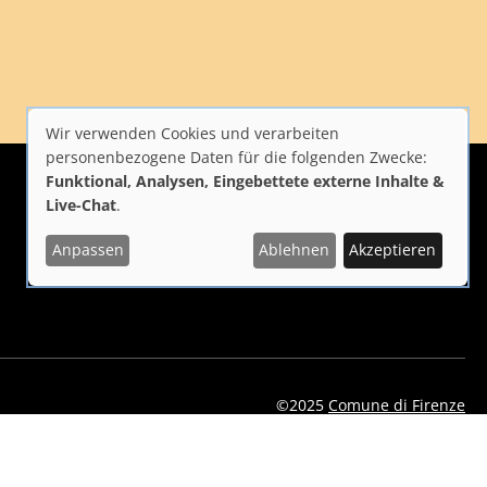
Wir verwenden Cookies und verarbeiten
Verwendung
personenbezogene Daten für die folgenden Zwecke:
Funktional, Analysen, Eingebettete externe Inhalte &
von
Live-Chat
.
personenbezogenen
Anpassen
Ablehnen
Akzeptieren
i Firenze
Repubblica Italiana
Unione Europea
Daten
und
Cookies
©2025
Comune di Firenze
eelflorence/id1496331305