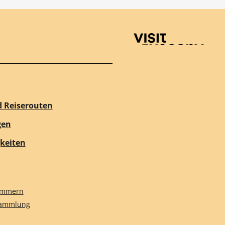
Visit Tuscany
d Reiserouten
gen
keiten
nummern
sammlung