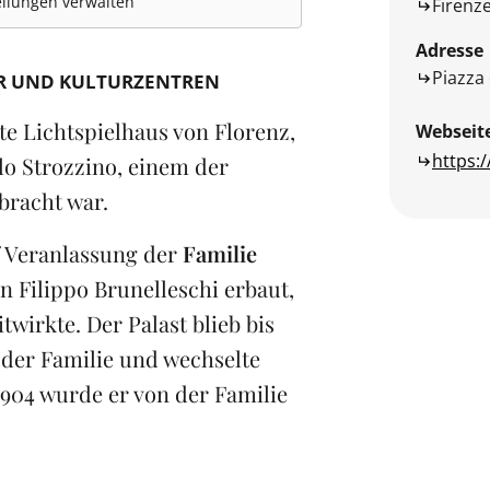
llungen verwalten
Firenz
Adresse
Piazza 
R UND KULTURZENTREN
te Lichtspielhaus von Florenz,
Webseit
https:
llo Strozzino, einem der
bracht war.
f Veranlassung der
Familie
 Filippo Brunelleschi erbaut,
twirkte. Der Palast blieb bis
 der Familie und wechselte
904 wurde er von der Familie