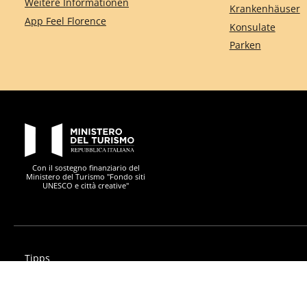
Weitere Informationen
Krankenhäuser
App Feel Florence
Konsulate
Parken
PON Metro
Con il sostegno finanziario del
Ministero del Turismo "Fondo siti
UNESCO e città creative"
Tipps
Privacy
Erklärung zur Barrierefreiheit