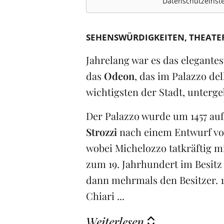
Datenschutzeinste
SEHENSWÜRDIGKEITEN
THEATE
Jahrelang war es das elegantes
das
Odeon
, das im Palazzo de
wichtigsten der Stadt, unterge
Der Palazzo wurde um 1457 au
Strozzi
nach einem Entwurf von
wobei Michelozzo tatkräftig mi
zum 19. Jahrhundert im Besitz
dann mehrmals den Besitzer. 1
Chiari ...
Weiterlesen