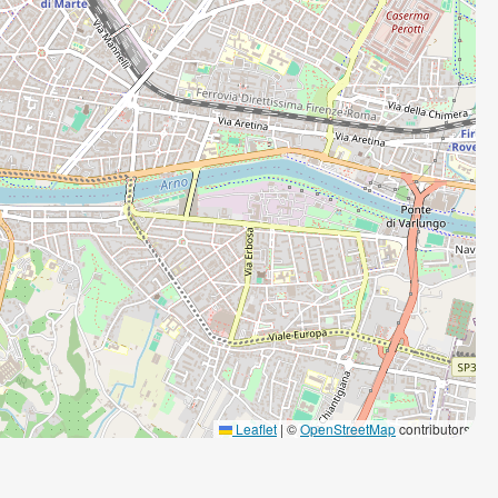
Leaflet
|
©
OpenStreetMap
contributors