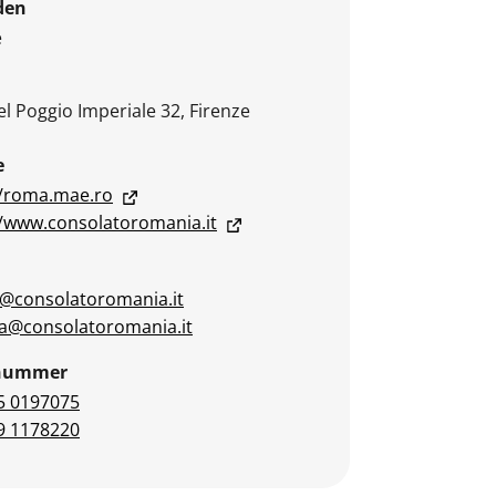
den
e
el Poggio Imperiale 32, Firenze
e
//roma.mae.ro
//www.consolatoromania.it
e@consolatoromania.it
a@consolatoromania.it
nnummer
5 0197075
9 1178220