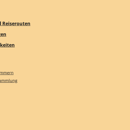
d Reiserouten
gen
keiten
nummern
sammlung