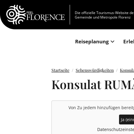
Direkt zum Inhalt
Die offizielle Tourismus-Website de
Gemeinde und Metropole Florenz
Reiseplanung
Erle
Startseite
Sehenswürdigkeiten
Konsul
Konsulat RU
Von
Zu jedem hinzufügen
bereit
Ja (ein
Datenschutzeinste