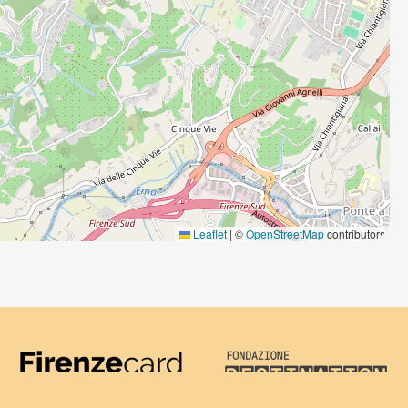
Leaflet
|
©
OpenStreetMap
contributors
Firenze Card
Destination Florenc