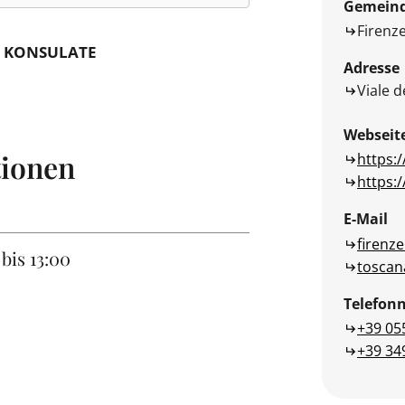
Gemein
Firenz
KONSULATE
Adresse
Viale d
Webseit
tionen
https:
https:
E-Mail
firenz
bis 13:00
toscan
Telefo
+39 05
+39 34