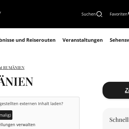
r
Suchen
Favoriten
bnisse und Reiserouten
Veranstaltungen
Sehens
at RUMÄNIEN
MÄNIEN
Z
gestellten externen Inhalt laden?
malig)
Schnel
llungen verwalten