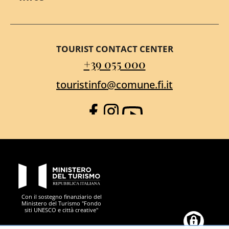
TOURIST CONTACT CENTER
+39 055 000
touristinfo@comune.fi.it
Facebook
Instagram
YouTube
PON Metro
Con il sostegno finanziario del
Ministero del Turismo "Fondo
siti UNESCO e città creative"
Comune di Firenze
Repubblica Italiana
Unione Europea
Città Metropolitana di