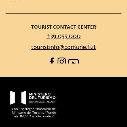
TOURIST CONTACT CENTER
+39 055 000
touristinfo@comune.fi.it
Facebook
Instagram
YouTube
PON Metro
Con il sostegno finanziario del
Ministero del Turismo "Fondo
siti UNESCO e città creative"
Comune di Firenze
Repubblica Italiana
Unione Europea
Città Metropolitana di