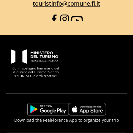
touristinfo@comune.fi.it
Facebook
Instagram
YouTube
PON Metro
Con il sostegno finanziario del
Ministero del Turismo "Fondo
siti UNESCO e città creative"
Comune di Firenze
Repubblica Italiana
Unione Europea
Città Metropolitana di
https://play.google.com/store/apps/details?
https://apps.apple.com/it/app/f
Download the FeelFlorence App to organize your trip
id=it.silfi.feelflorence