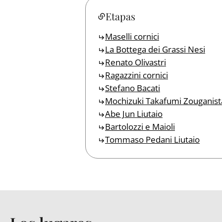
Etapas
Maselli cornici
La Bottega dei Grassi Nesi
Renato Olivastri
Ragazzini cornici
Stefano Bacati
Mochizuki Takafumi Zouganist
Abe Jun Liutaio
Bartolozzi e Maioli
Tommaso Pedani Liutaio
Back to table of contents