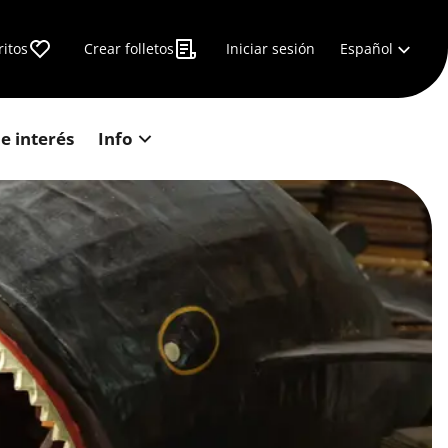
Español
ritos
Crear folletos
Iniciar sesión
e interés
Info