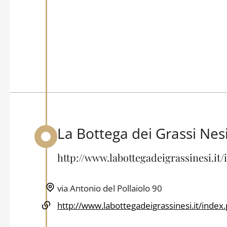
La Bottega dei Grassi Nes
Back to table of contents
http://www.labottegadeigrassinesi.it
via Antonio del Pollaiolo 90
http://www.labottegadeigrassinesi.it/index