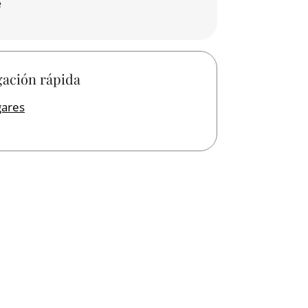
e
ación rápida
gares