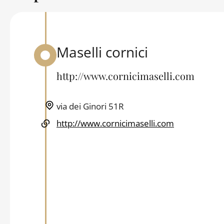
Maselli cornici
Back to table of contents
http://www.cornicimaselli.com
via dei Ginori 51R
http://www.cornicimaselli.com