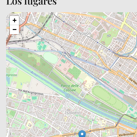
Los lugares
+
−