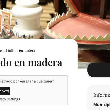
te del tallado en madera
lado en madera
nistrado por
Agregar a cualquier
?
a vez)
Inform
acy settings
Municip