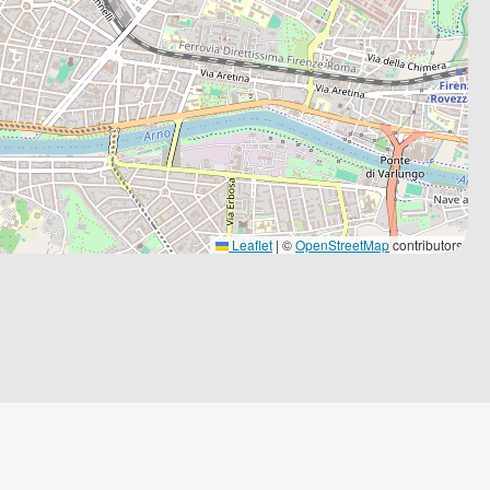
Leaflet
|
©
OpenStreetMap
contributors