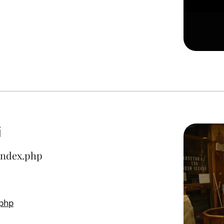
i
/index.php
.php