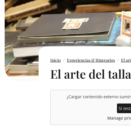
Inicio
Experiencias & Itinerarios
El ar
El arte del tal
¿Cargar contenido externo sumi
Sí (est
Manage priv