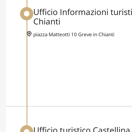
Ufficio Informazioni turis
Back to table of contents
Chianti
piazza Matteotti 10 Greve in Chianti
Ufficio turistico Castellina
Back to table of contents