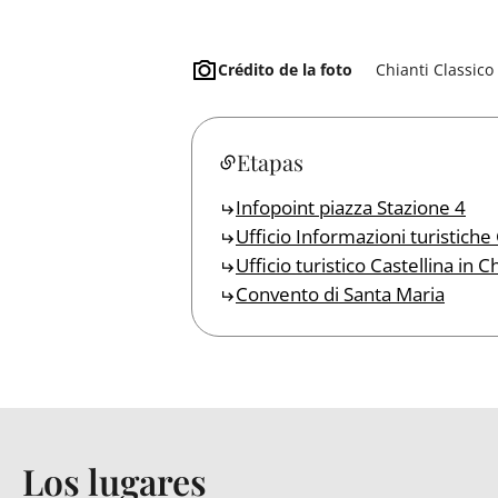
Crédito de la foto
Chianti Classico
Etapas
Infopoint piazza Stazione 4
Ufficio Informazioni turistiche
Ufficio turistico Castellina in C
Convento di Santa Maria
Los lugares
Back to table of contents