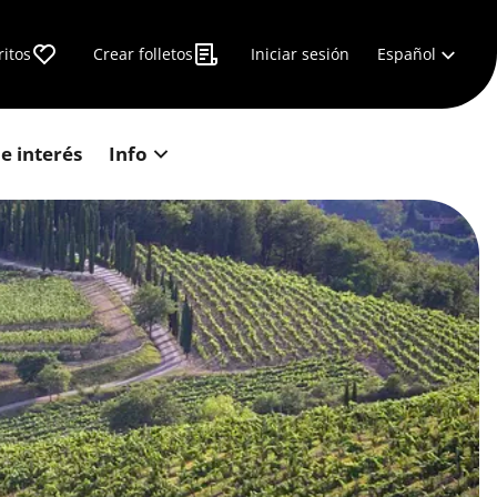
Español
ritos
Crear folletos
Iniciar sesión
e interés
Info