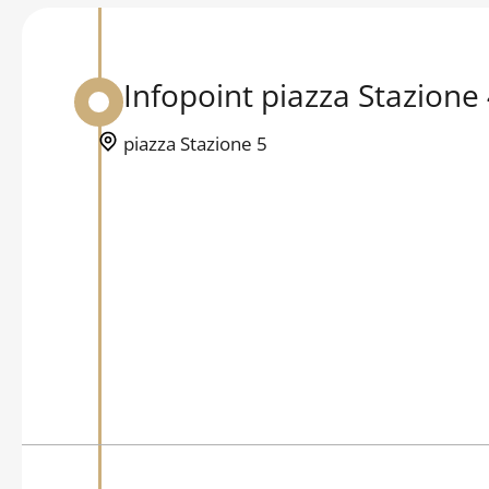
Infopoint piazza Stazione
Back to table of contents
piazza Stazione 5