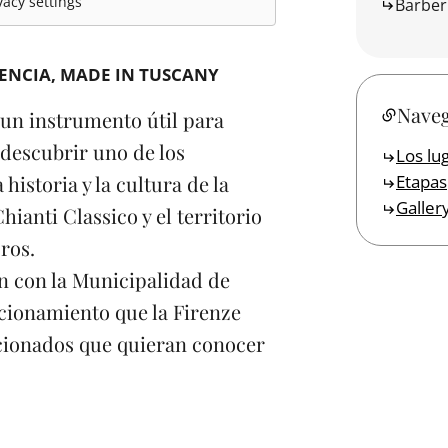
acy settings
Barber
ENCIA
MADE IN TUSCANY
Naveg
 un instrumento útil para
 descubrir uno de los
Los lu
Etapas
istoria y la cultura de la
Galler
Chianti Classico y el territorio
oros.
ón con la Municipalidad de
cionamiento que la Firenze
ficionados que quieran conocer