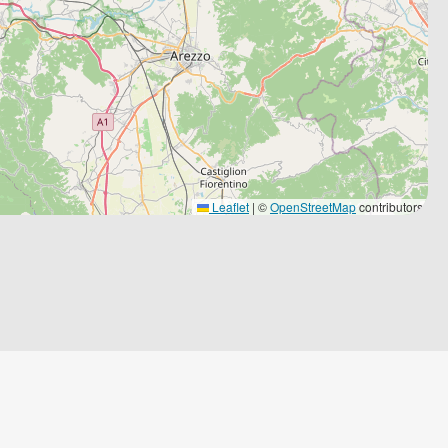
Leaflet
|
©
OpenStreetMap
contributors