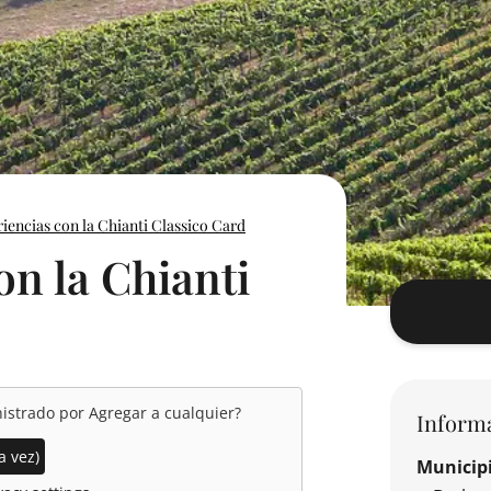
iencias con la Chianti Classico Card
on la Chianti
nistrado por
Agregar a cualquier
?
Inform
a vez)
Municip