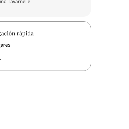
ino Tavarnelle
ación rápida
gares
y