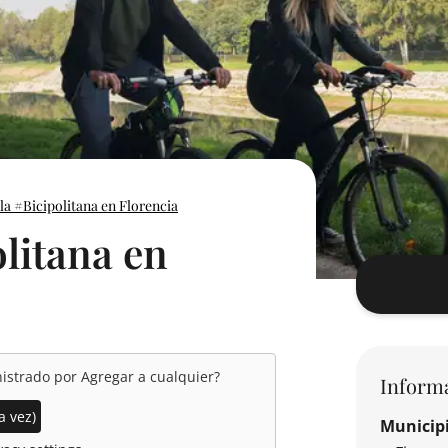
la #Bicipolitana en Florencia
olitana en
nistrado por
Agregar a cualquier
?
Inform
a vez)
Municip