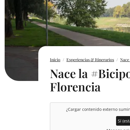
Inicio
Experiencias & Itinerarios
Nace 
Nace la #Bicip
Florencia
¿Cargar contenido externo sumi
Sí (est