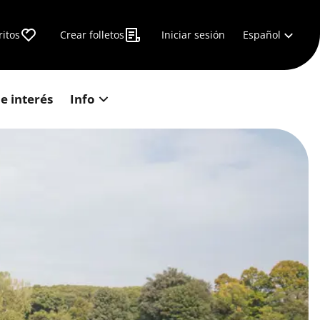
Español
ritos
Crear folletos
Iniciar sesión
e interés
Info