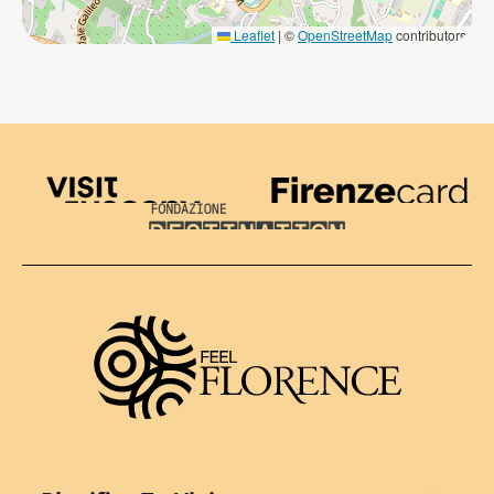
Leaflet
|
©
OpenStreetMap
contributors
Visit Tuscany
Firenze Card
Destination Florence