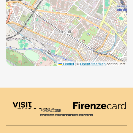
Leaflet
|
©
OpenStreetMap
contributors
Visit Tuscany
Firenze Card
Destination Florence