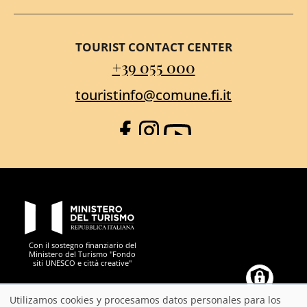
TOURIST CONTACT CENTER
+39 055 000
touristinfo@comune.fi.it
Facebook
Instagram
YouTube
PON Metro
Con il sostegno finanziario del
Ministero del Turismo "Fondo
siti UNESCO e città creative"
Comune di Firenze
Repubblica Italiana
Unione Europea
Città Metropolitana di
Utilizamos cookies y procesamos datos personales para los