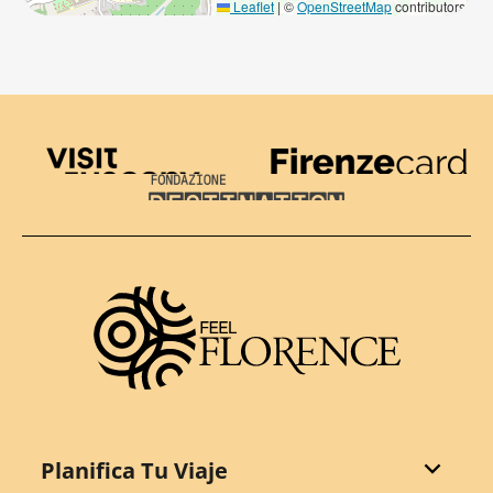
Leaflet
|
©
OpenStreetMap
contributors
Visit Tuscany
Firenze Card
Destination Florence
Planifica Tu Viaje