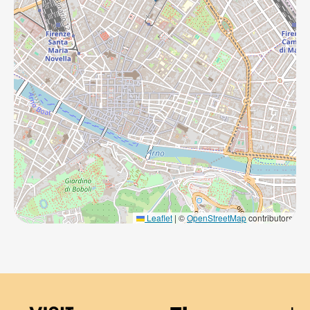
Leaflet
|
©
OpenStreetMap
contributors