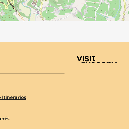
Visit Tuscany
 Itinerarios
terés