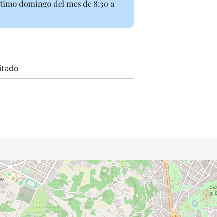
último domingo del mes de 8:30 a
itado