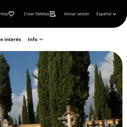
Español
ritos
Crear folletos
Iniciar sesión
e interés
Info