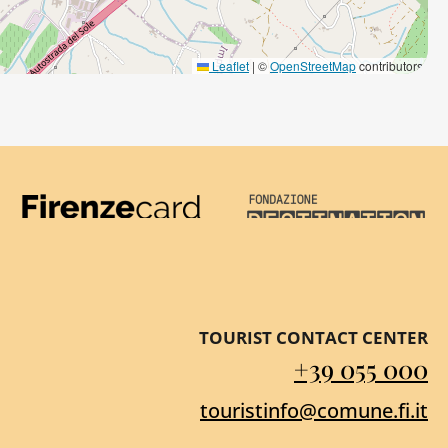
Leaflet
|
©
OpenStreetMap
contributors
Firenze Card
Destination Florenc
TOURIST CONTACT CENTER
+39 055 000
touristinfo@comune.fi.it