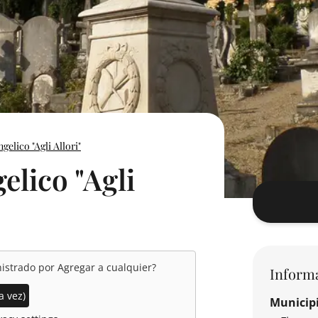
elico "Agli Allori"
elico "Agli
nistrado por
Agregar a cualquier
?
Inform
a vez)
Municip