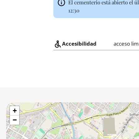
El cementerio está abierto el 
12:30
Accesibilidad
acceso lim
+
−