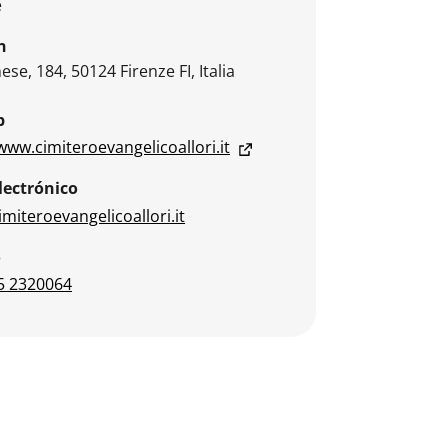
e
n
ese, 184, 50124 Firenze FI, Italia
b
www.cimiteroevangelicoallori.it
lectrónico
miteroevangelicoallori.it
o
5 2320064