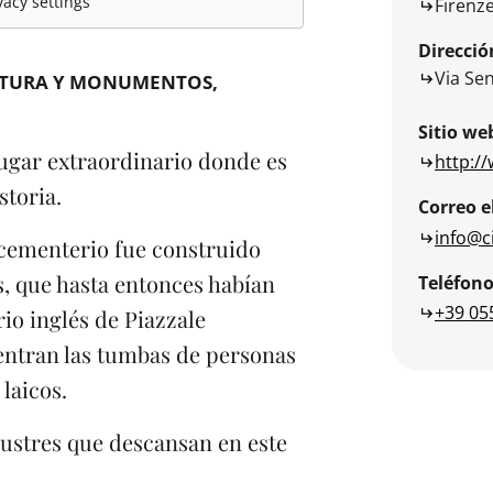
acy settings
Firenz
Direcció
Via Sen
CTURA Y MONUMENTOS
Sitio we
 lugar extraordinario donde es
http://
storia.
Correo e
info@ci
l cementerio fue construido
os, que hasta entonces habían
Teléfon
+39 05
io inglés de Piazzale
uentran las tumbas de personas
 laicos.
lustres que descansan en este