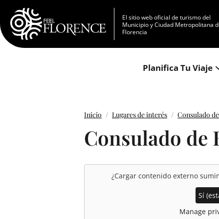
Pasar al contenido principal
El sitio web oficial de turismo del
Municipio y Ciudad Metropolitana 
Florencia
Planifica Tu Viaje
Inicio
Lugares de interés
Consulado 
Consulado d
¿Cargar contenido externo sumi
Sí (est
Manage priv