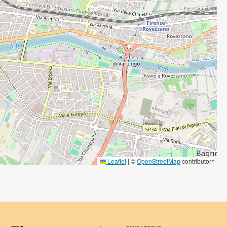
Leaflet
|
©
OpenStreetMap
contributors