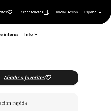
Español
ritos
Crear folletos
Iniciar sesión
e interés
Info
Añadir a favoritos
ación rápida