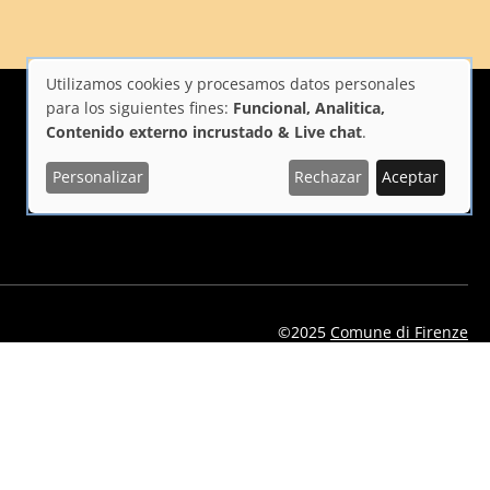
Utilizamos cookies y procesamos datos personales
Uso
para los siguientes fines:
Funcional, Analitica,
Contenido externo incrustado & Live chat
.
de
Personalizar
Rechazar
Aceptar
i Firenze
Repubblica Italiana
Unione Europea
datos
personales
y
cookies
©2025
Comune di Firenze
eelflorence/id1496331305