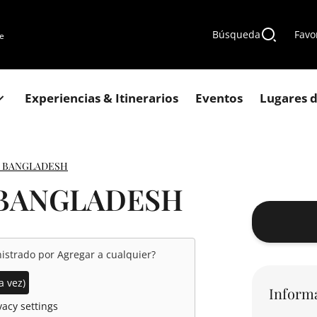
Búsqueda
Favo
de
Experiencias & Itinerarios
Eventos
Lugares d
de BANGLADESH
e BANGLADESH
nistrado por
Agregar a cualquier
?
a vez)
Inform
acy settings