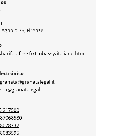
ios
e
n
l'Agnolo 76, Firenze
b
sharifbd.free.fr/Embassy/italiano.html
lectrónico
agranata@granatalegal.it
eria@granatalegal.it
o
5 217500
 87068580
 8078732
 8083595