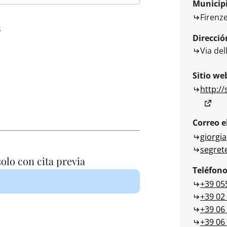
Municip
Firenz
S
Direcció
Via del
Sitio we
http://
Correo e
giorgi
segret
solo con cita previa
Teléfon
+39 05
+39 02
+39 06
+39 06