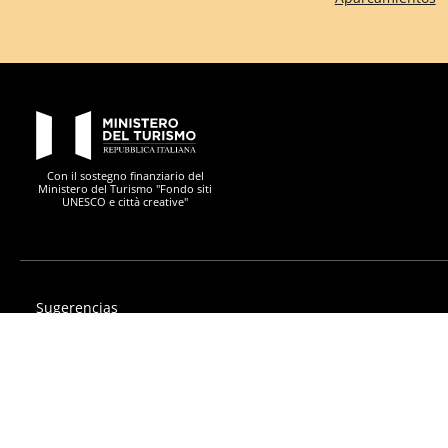
PON Metro
Con il sostegno finanziario del
Ministero del Turismo "Fondo siti
UNESCO e città creative"
Sugerencias
Privacy
Declaración de accesibilidad
PON Metro