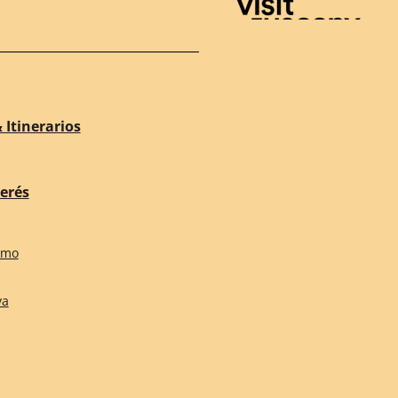
Visit Tuscany
 Itinerarios
terés
smo
va