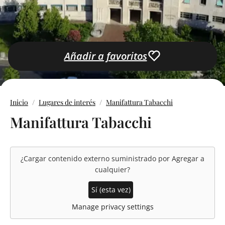
Añadir a favoritos
Inicio
Lugares de interés
Manifattura Tabacchi
Manifattura Tabacchi
¿Cargar contenido externo suministrado por
Agregar a
cualquier
?
Sí (esta vez)
Manage privacy settings