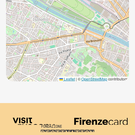
Leaflet
|
©
OpenStreetMap
contributors
Visit Tuscany
Firenze Card
Destination Florence