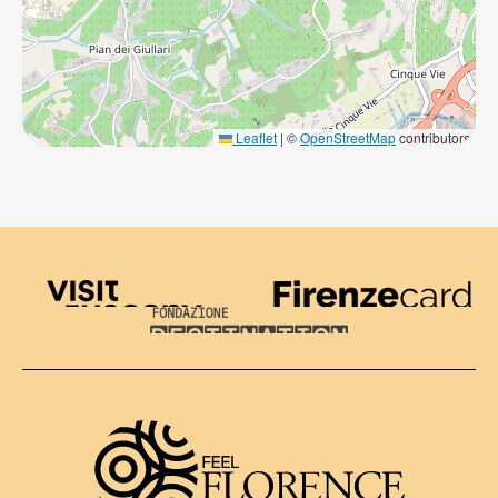
Leaflet
|
©
OpenStreetMap
contributors
Visit Tuscany
Firenze Card
Destination Florence