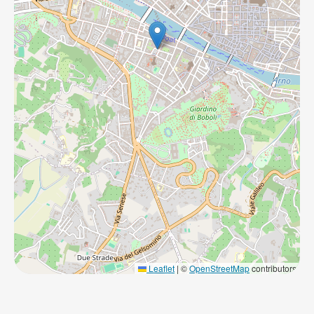
Leaflet
|
©
OpenStreetMap
contributors