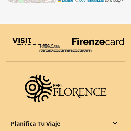
Leaflet
|
©
OpenStreetMap
contributors
Visit Tuscany
Firenze Card
Destination Florence
Planifica Tu Viaje