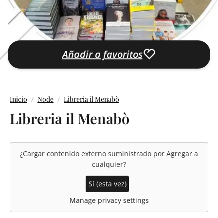
Añadir a favoritos
Inicio
Node
Libreria il Menabò
Libreria il Menabò
¿Cargar contenido externo suministrado por
Agregar a
cualquier
?
Sí (esta vez)
Manage privacy settings