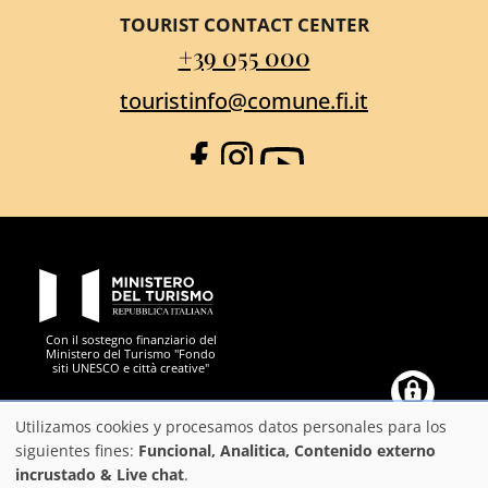
TOURIST CONTACT CENTER
+39 055 000
touristinfo@comune.fi.it
Facebook
Instagram
YouTube
PON Metro
Con il sostegno finanziario del
Ministero del Turismo "Fondo
siti UNESCO e città creative"
Comune di Firenze
Repubblica Italiana
Unione Europea
Città Metropolitana di
Utilizamos cookies y procesamos datos personales para los
Uso
siguientes fines:
Funcional, Analitica, Contenido externo
incrustado & Live chat
.
de