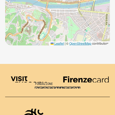
Leaflet
|
©
OpenStreetMap
contributors
Visit Tuscany
Firenze Card
Destination Florence