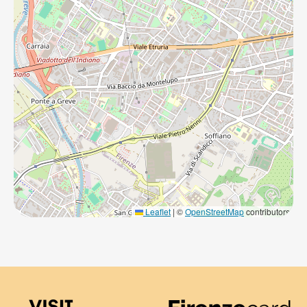
Leaflet
|
©
OpenStreetMap
contributors