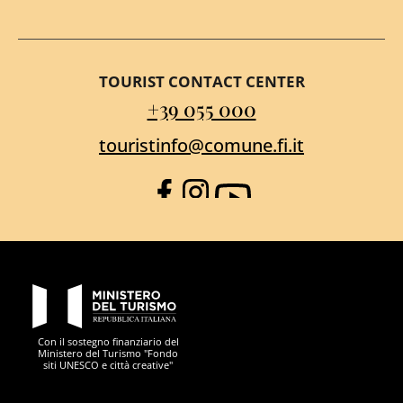
TOURIST CONTACT CENTER
+39 055 000
touristinfo@comune.fi.it
Facebook
Instagram
YouTube
PON Metro
Con il sostegno finanziario del
Ministero del Turismo "Fondo
siti UNESCO e città creative"
Comune di Firenze
Repubblica Italiana
Unione Europea
Città Metropolitana di