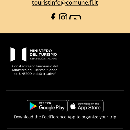
touristinfo@comune.fi.it
Facebook
Instagram
YouTube
PON Metro
Con il sostegno finanziario del
Ministero del Turismo "Fondo
siti UNESCO e città creative"
Comune di Firenze
Repubblica Italiana
Unione Europea
Città Metropolitana di
https://play.google.com/store/apps/details?
https://apps.apple.com/it/app/f
Download the FeelFlorence App to organize your trip
id=it.silfi.feelflorence