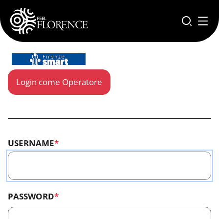
Skip to main content
Login come Operatore
USERNAME
PASSWORD