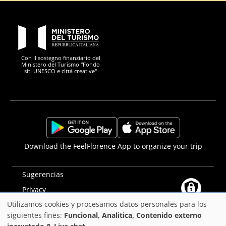
PON Metro
Con il sostegno finanziario del
Ministero del Turismo "Fondo
siti UNESCO e città creative"
Comune di Firenze
Repubblica Italiana
Unione Europea
Città Metropolitana di
https://play.google.com/store/apps/details?
https://apps.apple.com/it/app/f
Download the FeelFlorence App to organize your trip
id=it.silfi.feelflorence
Sugerencias
Privacy
Utilizamos cookies y procesamos datos personales para los
Declaración de accesibilidad
Uso
siguientes fines:
Funcional, Analitica, Contenido externo
PON Metro