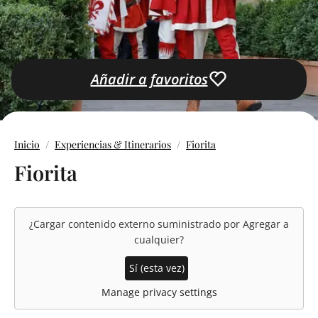
Añadir a favoritos
Inicio
Experiencias & Itinerarios
Fiorita
Fiorita
¿Cargar contenido externo suministrado por
Agregar a
cualquier
?
Sí (esta vez)
Manage privacy settings