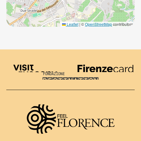
Leaflet
|
©
OpenStreetMap
contributors
Visit Tuscany
Firenze Card
Destination Florence