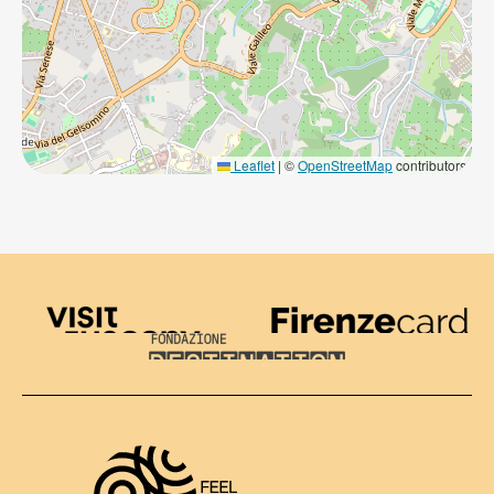
Leaflet
|
©
OpenStreetMap
contributors
Visit Tuscany
Firenze Card
Destination Florence