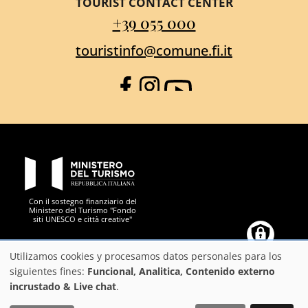
TOURIST CONTACT CENTER
+39 055 000
touristinfo@comune.fi.it
Facebook
Instagram
YouTube
PON Metro
Con il sostegno finanziario del
Ministero del Turismo "Fondo
siti UNESCO e città creative"
Comune di Firenze
Repubblica Italiana
Unione Europea
Città Metropolitana di
Utilizamos cookies y procesamos datos personales para los
Uso
siguientes fines:
Funcional, Analitica, Contenido externo
incrustado & Live chat
.
de