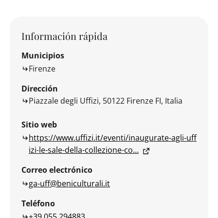
Información rápida
Municipios
Firenze
Dirección
Piazzale degli Uffizi, 50122 Firenze FI, Italia
Sitio web
https://www.uffizi.it/eventi/inaugurate-agli-uff
izi-le-sale-della-collezione-co…
Correo electrónico
ga-uff@beniculturali.it
Teléfono
+39 055 294883