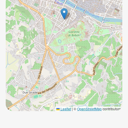
Leaflet
|
©
OpenStreetMap
contributors