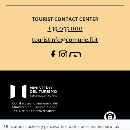
TOURIST CONTACT CENTER
+39 055 000
touristinfo@comune.fi.it
Facebook
Instagram
YouTube
PON Metro
Con il sostegno finanziario del
Ministero del Turismo "Fondo
siti UNESCO e città creative"
Comune di Firenze
Repubblica Italiana
Unione Europea
Città Metropolitana di
Utilizamos cookies y procesamos datos personales para los