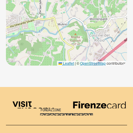
Leaflet
|
©
OpenStreetMap
contributors
Visit Tuscany
Firenze Card
Destination Florence