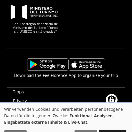
PON Metro
Con il sostegno finanziario del
Ministero del Turismo "Fondo
siti UNESCO e città creative"
Comune di Firenze
Repubblica Italiana
Unione Europea
Città Metropolitana di
https://play.google.com/store/apps/details?
https://apps.apple.com/it/app/f
Download the FeelFlorence App to organize your trip
id=it.silfi.feelflorence
Tipps
Privacy
Wir verwenden Cookies und verarbeiten personenbezogene
Erklärung zur Barrierefreiheit
Verwendung
Daten für die folgenden Zwecke:
Funktional, Analysen,
PON Metro
Eingebettete externe Inhalte & Live-Chat
.
von
©2025
Comune di Firenze