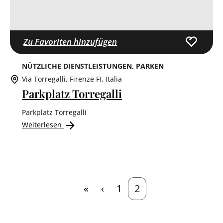
Zu Favoriten hinzufügen
NÜTZLICHE DIENSTLEISTUNGEN
PARKEN
Via Torregalli, Firenze FI, Italia
Parkplatz Torregalli
Parkplatz Torregalli
Weiterlesen
Erste Seite
Vorherige Seite
Seite
Aktuelle Seite
«
‹
1
2