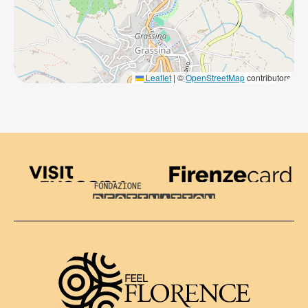
Leaflet
|
©
OpenStreetMap
contributors
Visit Tuscany
Firenze Card
Destination Florence