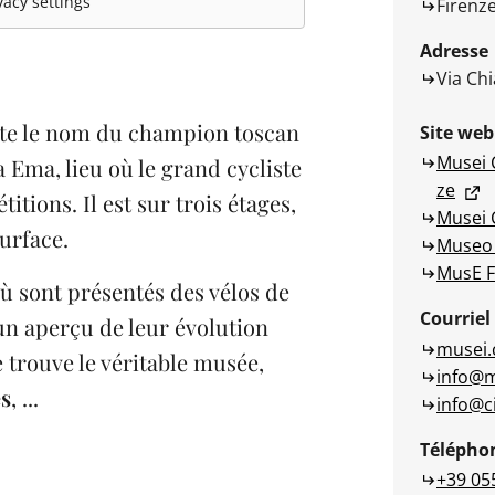
acy settings
Firenz
Adresse
Via Chi
rte le nom du champion toscan
Site web
Musei C
 a Ema, lieu où le grand cycliste
ze
tions. Il est sur trois étages,
Musei Ci
urface.
Museo 
MusE F
où sont présentés des vélos de
Courriel
un aperçu de leur évolution
musei.c
 trouve le véritable musée,
info@m
es
, ...
info@c
Télépho
+39 05