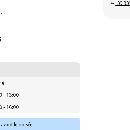
+39 33
nze
s
mé
0 - 13:00
0 - 16:00
 avant le musée.