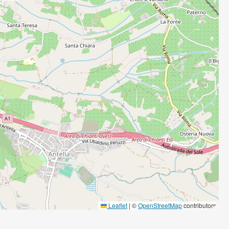
Leaflet
|
©
OpenStreetMap
contributors