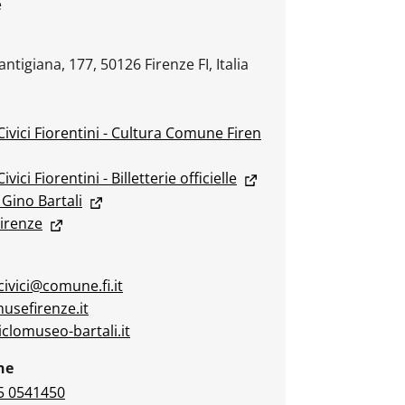
e
antigiana, 177, 50126 Firenze FI, Italia
ivici Fiorentini - Cultura Comune Firen
vici Fiorentini - Billetterie officielle
Gino Bartali
irenze
ivici@comune.fi.it
usefirenze.it
iclomuseo-bartali.it
ne
5 0541450