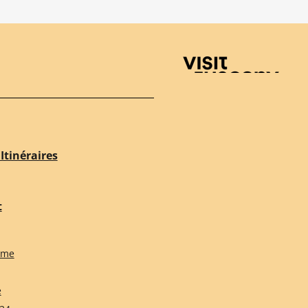
Visit Tuscany
Itinéraires
t
sme
e