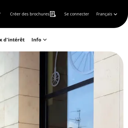
Français
Créer des brochures
Se connecter
x d'intérêt
Info