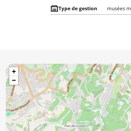
Type de gestion
musées m
+
−