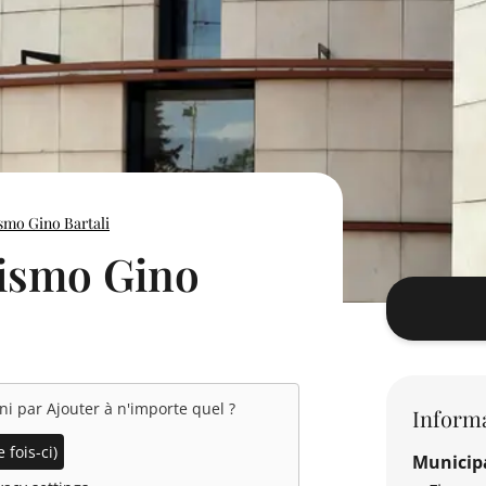
smo Gino Bartali
lismo Gino
rni par
Ajouter à n'importe quel
?
Informa
 fois-ci)
Municipa