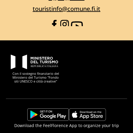
touristinfo@comune.fi.it
Facebook
Instagram
YouTube
PON Metro
Con il sostegno finanziario del
Ministero del Turismo "Fondo
siti UNESCO e città creative"
Comune di Firenze
Repubblica Italiana
Unione Europea
Città Metropolitana di
https://play.google.com/store/apps/details?
https://apps.apple.com/it/app/f
Download the FeelFlorence App to organize your trip
id=it.silfi.feelflorence