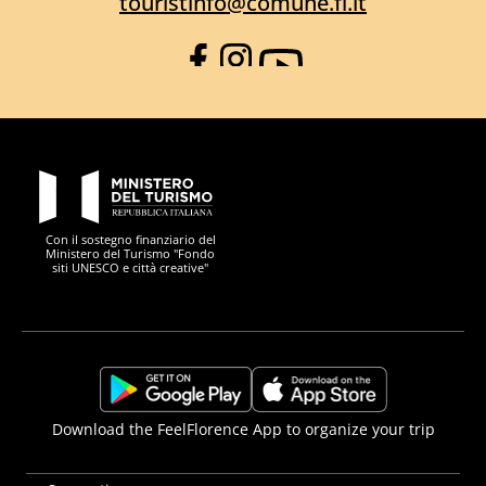
touristinfo@comune.fi.it
Facebook
Instagram
YouTube
PON Metro
Con il sostegno finanziario del
Ministero del Turismo "Fondo
siti UNESCO e città creative"
Comune di Firenze
Repubblica Italiana
Unione Europea
Città Metropolitana di
https://play.google.com/store/apps/details?
https://apps.apple.com/it/app/f
Download the FeelFlorence App to organize your trip
id=it.silfi.feelflorence