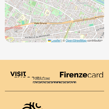
Leaflet
|
©
OpenStreetMap
contributors
Visit Tuscany
Firenze Card
Destination Florence