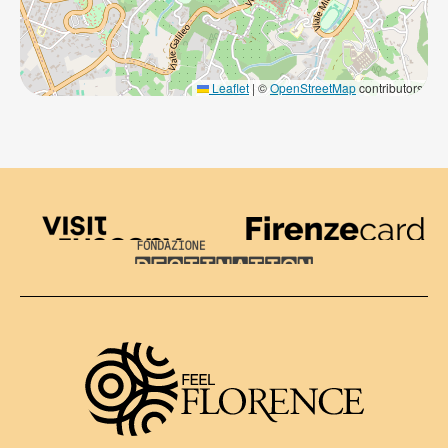
Leaflet
|
©
OpenStreetMap
contributors
Visit Tuscany
Firenze Card
Destination Florence