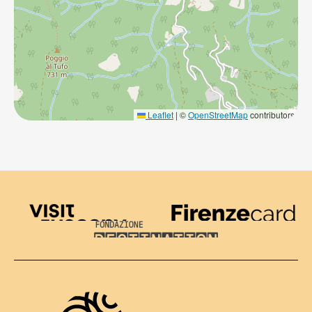
Leaflet
|
©
OpenStreetMap
contributors
Visit Tuscany
Firenze Card
Destination Florence