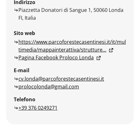
Indirizzo
Piazzetta Donatori di Sangue 1, 50060 Londa
FI, Italia
Sito web
https://www.parcoforestecasentinesi.it/it/mul
timedia/mappainterattiva/strutture…
Pagina Facebook Proloco Londa
E-mail
cv.londa@parcoforestecasentinesi.it
prolocolonda@gmail.com
Telefono
+39 376 0249271